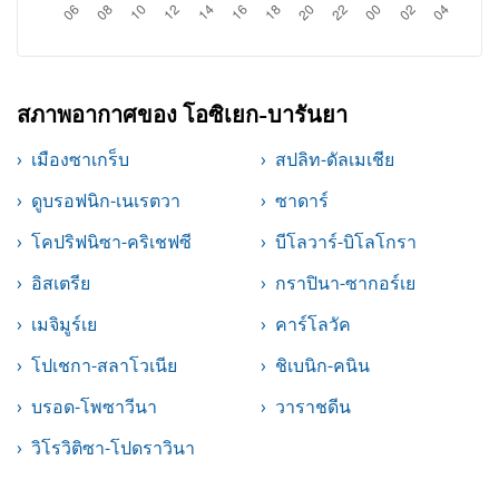
สภาพอากาศของ โอซิเยก-บารันยา
เมืองซาเกร็บ
สปลิท-ดัลเมเชีย
ดูบรอฟนิก-เนเรตวา
ซาดาร์
โคปริฟนิซา-คริเชฟซี
บีโลวาร์-บิโลโกรา
อิสเตรีย
กราปินา-ซากอร์เย
เมจิมูร์เย
คาร์โลวัค
โปเชกา-สลาโวเนีย
ชิเบนิก-คนิน
บรอด-โพซาวีนา
วาราชดีน
วิโรวิติซา-โปดราวินา