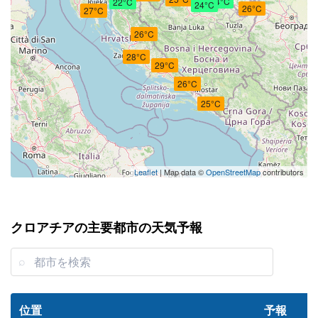
24°C
22°C
24°C
26°C
27°C
26°C
28°C
29°C
26°C
25°C
Leaflet
| Map data ©
OpenStreetMap
contributors
クロアチアの主要都市の天気予報
位置
予報