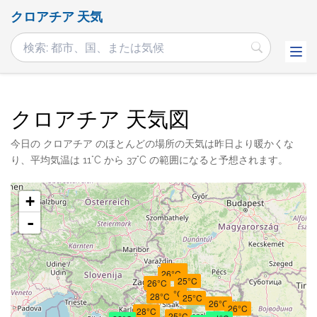
クロアチア 天気
クロアチア 天気図
今日の クロアチア のほとんどの場所の天気は昨日より暖かくな
り、平均気温は 11°C から 37°C の範囲になると予想されます。
+
-
26°C
26°C
25°C
26°C
25°C
28°C
25°C
26°C
26°C
28°C
25°C