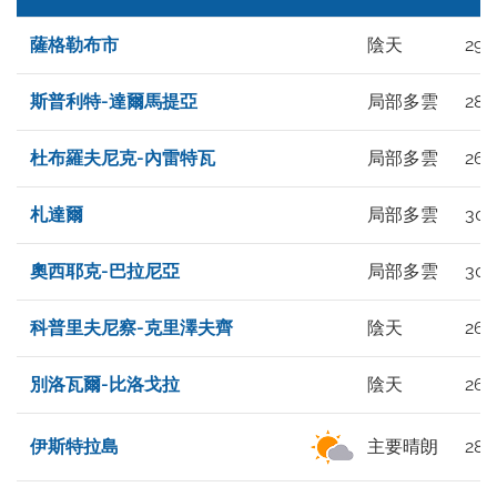
薩格勒布市
陰天
29°
斯普利特-達爾馬提亞
局部多雲
28°
杜布羅夫尼克-內雷特瓦
局部多雲
26°
札達爾
局部多雲
30°
奧西耶克-巴拉尼亞
局部多雲
30°
科普里夫尼察-克里澤夫齊
陰天
26°
別洛瓦爾-比洛戈拉
陰天
26°
伊斯特拉島
主要晴朗
28°