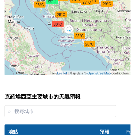
26°C
22°C
27°C
29°C
28°C
25°C
30°C
28°C
26°C
Leaflet
| Map data ©
OpenStreetMap
contributors
克羅埃西亞主要城市的天氣預報
地點
預報
Feel