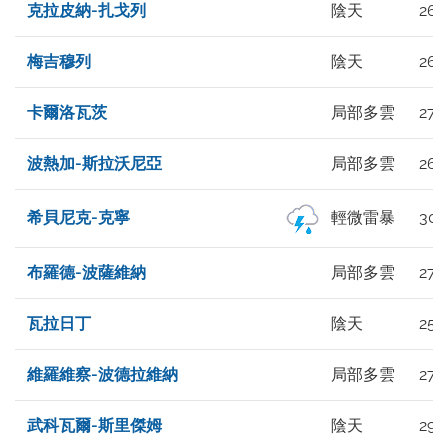
克拉皮納-扎戈列
陰天
26°
梅吉穆列
陰天
26°
卡爾洛瓦茨
局部多雲
27°
波熱加-斯拉沃尼亞
局部多雲
26°
希貝尼克-克寧
輕微雷暴
30°
布羅德-波薩維納
局部多雲
27°
瓦拉日丁
陰天
25°
維羅維察-波德拉維納
局部多雲
27°
武科瓦爾-斯里傑姆
陰天
29°