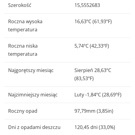
Szerokość
15,5552683
Roczna wysoka
16,63ºC (61,93ºF)
temperatura
Roczna niska
5,74ºC (42,33ºF)
temperatura
Najgorętszy miesiąc
Sierpień 28,63ºC
(83,53ºF)
Najzimniejszy miesiąc
Luty -1,84ºC (28,69ºF)
Roczny opad
97,79mm (3,85in)
Dni z opadami deszczu
120,45 dni (33,0%)