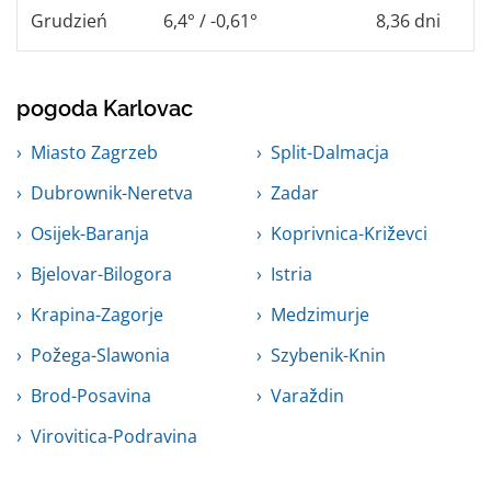
Grudzień
6,4° / -0,61°
8,36 dni
pogoda Karlovac
Miasto Zagrzeb
Split-Dalmacja
Dubrownik-Neretva
Zadar
Osijek-Baranja
Koprivnica-Križevci
Bjelovar-Bilogora
Istria
Krapina-Zagorje
Medzimurje
Požega-Slawonia
Szybenik-Knin
Brod-Posavina
Varaždin
Virovitica-Podravina