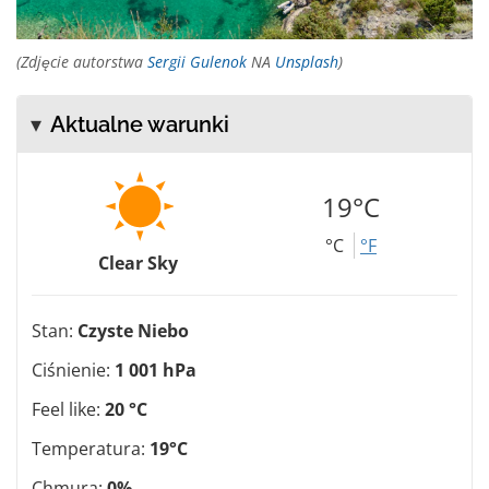
(Zdjęcie autorstwa
Sergii Gulenok
NA
Unsplash
)
Aktualne warunki
19°C
°C
°F
Clear Sky
Stan:
Czyste Niebo
Ciśnienie:
1 001 hPa
Feel like:
20 °C
Temperatura:
19°C
Chmura:
0%