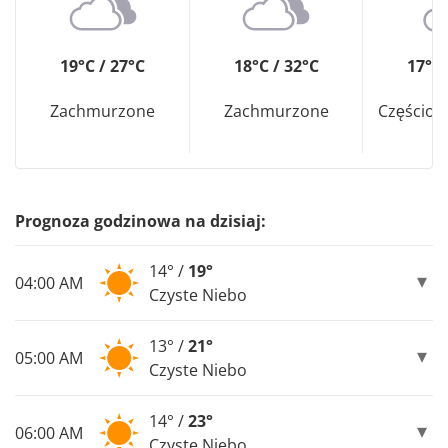
19°C / 27°C
18°C / 32°C
17°C 
Zachmurzone
Zachmurzone
Częścio
Prognoza godzinowa na dzisiaj:
14° /
19°
04:00 AM
Czyste Niebo
13° /
21°
05:00 AM
Czyste Niebo
14° /
23°
06:00 AM
Czyste Niebo