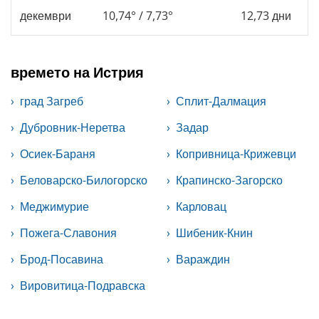
декември
10,74° / 7,73°
12,73 дни
времето на Истрия
град Загреб
Сплит-Далмация
Дубровник-Неретва
Задар
Осиек-Бараня
Копривница-Крижевци
Беловарско-Билогорско
Крапинско-Загорско
Меджимурие
Карловац
Пожега-Славония
Шибеник-Книн
Брод-Посавина
Вараждин
Вировитица-Подравска