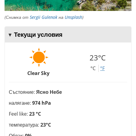
(Снимка от
Sergii Gulenok
на
Unsplash
)
Текущи условия
23°C
°C
°F
Clear Sky
Състояние:
Ясно Небе
налягане:
974 hPa
Feel like:
23 °C
температура:
23°C
Облак:
0%