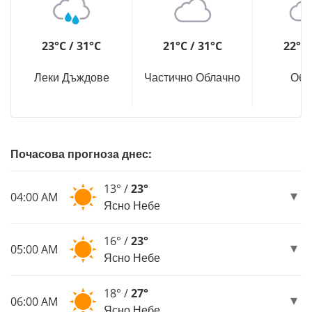
23°C / 31°C
21°C / 31°C
22°C 
Леки Дъждове
Частично Облачно
Обл
Почасова прогноза днес:
13° /
23°
04:00 AM
Ясно Небе
16° /
23°
05:00 AM
Ясно Небе
18° /
27°
06:00 AM
Ясно Небе