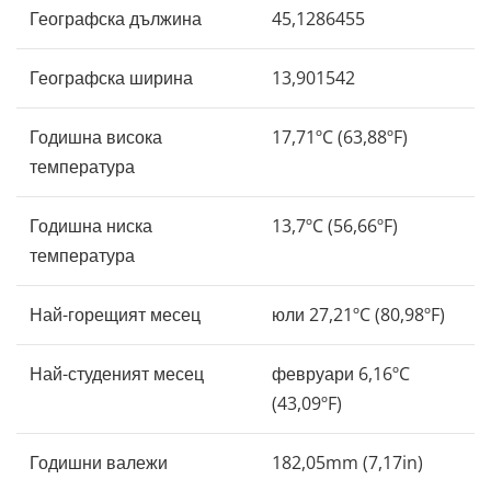
Географска дължина
45,1286455
Географска ширина
13,901542
Годишна висока
17,71ºC (63,88ºF)
температура
Годишна ниска
13,7ºC (56,66ºF)
температура
Най-горещият месец
юли 27,21ºC (80,98ºF)
Най-студеният месец
февруари 6,16ºC
(43,09ºF)
Годишни валежи
182,05mm (7,17in)