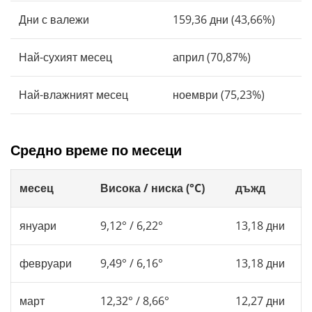
Дни с валежи
159,36 дни (43,66%)
Най-сухият месец
април (70,87%)
Най-влажният месец
ноември (75,23%)
Средно време по месеци
месец
Висока / ниска (°C)
дъжд
януари
9,12° / 6,22°
13,18 дни
февруари
9,49° / 6,16°
13,18 дни
март
12,32° / 8,66°
12,27 дни