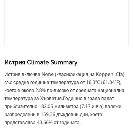
Истрия Climate Summary
Истрия включва None (класификация на Köppen: Cfa)
със средна годишна температура от 16.3ºC (61.34ºF),
което е около 2.8% по-високо от средната национална
температура за Хърватия.Годишно в града падат
приблизително 182.05 милиметра (7.17 инча) валежи,
разпределени в 159.36 дъждовни дни, което
представлява 43.66% от годината.